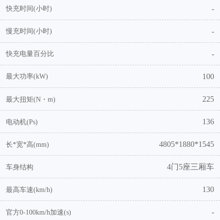
-
快充时间(小时)
-
慢充时间(小时)
-
快充电量百分比
100
最大功率(kW)
225
最大扭矩(N・m)
136
电动机(Ps)
4805*1880*1545
长*宽*高(mm)
4门5座三厢车
车身结构
130
最高车速(km/h)
-
官方0-100km/h加速(s)