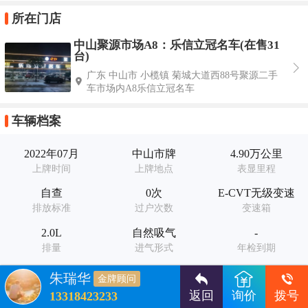
所在门店
中山聚源市场A8：乐信立冠名车(在售31
台)
广东 中山市 小榄镇 菊城大道西88号聚源二手
车市场内A8乐信立冠名车
车辆档案
2022年07月
中山市牌
4.90万公里
上牌时间
上牌地点
表显里程
自查
0次
E-CVT无级变速
排放标准
过户次数
变速箱
2.0L
自然吸气
-
排量
进气形式
年检到期
-
-
朱瑞华
金牌顾问
交强险
商业险到期
返回
询价
拨号
13318423233