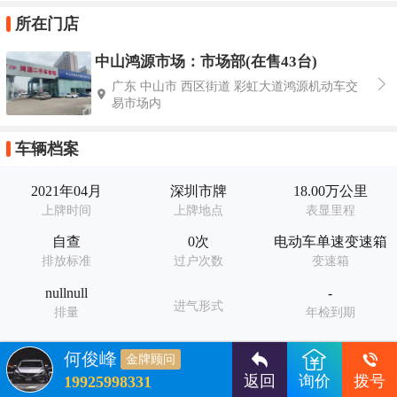
所在门店
中山鸿源市场：市场部(在售43台)
广东 中山市 西区街道 彩虹大道鸿源机动车交
易市场内
车辆档案
2021年04月
深圳市牌
18.00万公里
上牌时间
上牌地点
表显里程
自查
0次
电动车单速变速箱
排放标准
过户次数
变速箱
nullnull
-
进气形式
排量
年检到期
-
-
何俊峰
金牌顾问
交强险
商业险到期
返回
询价
拨号
19925998331